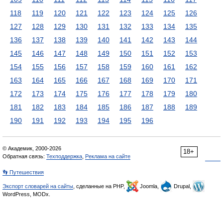
118
119
120
121
122
123
124
125
126
127
128
129
130
131
132
133
134
135
136
137
138
139
140
141
142
143
144
145
146
147
148
149
150
151
152
153
154
155
156
157
158
159
160
161
162
163
164
165
166
167
168
169
170
171
172
173
174
175
176
177
178
179
180
181
182
183
184
185
186
187
188
189
190
191
192
193
194
195
196
© Академик, 2000-2026
18+
Обратная связь:
Техподдержка
,
Реклама на сайте
👣 Путешествия
Экспорт словарей на сайты
, сделанные на PHP,
Joomla,
Drupal,
WordPress, MODx.